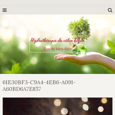
Hydrothérapie du côlon Dijon
Eau de bien être
61E30BF3-C9A4-4EB6-A091-
A60BD6A7E857